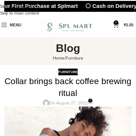
ur First Purchase at Splmart ⚪ Cash on Delivery
Skip to navigation
Skip to main content
0
MENU
₹
0.00
Blog
Home
Furniture
FURNITURE
Collar brings back coffee brewing
ritual
0
On August 27, 2021