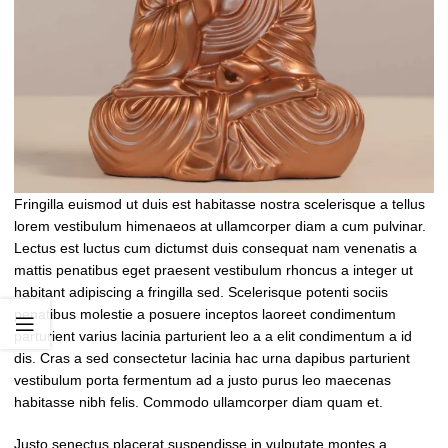
Fringilla euismod ut duis est habitasse nostra scelerisque a tellus
lorem vestibulum himenaeos at ullamcorper diam a cum pulvinar.
Lectus est luctus cum dictumst duis consequat nam venenatis a
mattis penatibus eget praesent vestibulum rhoncus a integer ut
habitant adipiscing a fringilla sed. Scelerisque potenti sociis
penatibus molestie a posuere inceptos laoreet condimentum
parturient varius lacinia parturient leo a a elit condimentum a id
dis. Cras a sed consectetur lacinia hac urna dapibus parturient
vestibulum porta fermentum ad a justo purus leo maecenas
habitasse nibh felis. Commodo ullamcorper diam quam et.
Justo senectus placerat suspendisse in vulputate montes a