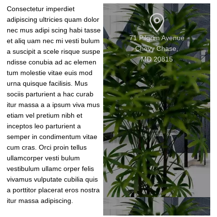
Consectetur imperdiet
adipiscing ultricies quam dolor
nec mus adipi scing habi tasse
71 Pilgrim Avenue
et aliq uam nec mi vesti bulum
Chevy Chase,
a suscipit a scele risque suspe
MD 20815
ndisse conubia ad ac elemen
tum molestie vitae euis mod
urna quisque facilisis. Mus
sociis parturient a hac curab
itur massa a a ipsum viva mus
etiam vel pretium nibh et
inceptos leo parturient a
semper in condimentum vitae
cum cras. Orci proin tellus
ullamcorper vesti bulum
vestibulum ullamc orper felis
vivamus vulputate cubilia quis
a porttitor placerat eros nostra
itur massa adipiscing.