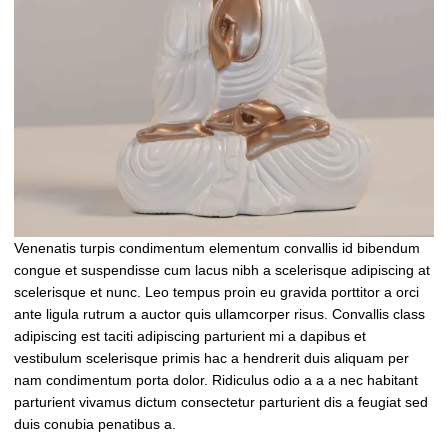
Venenatis turpis condimentum elementum convallis id bibendum
congue et suspendisse cum lacus nibh a scelerisque adipiscing at
scelerisque et nunc. Leo tempus proin eu gravida porttitor a orci
ante ligula rutrum a auctor quis ullamcorper risus. Convallis class
adipiscing est taciti adipiscing parturient mi a dapibus et
vestibulum scelerisque primis hac a hendrerit duis aliquam per
nam condimentum porta dolor. Ridiculus odio a a a nec habitant
parturient vivamus dictum consectetur parturient dis a feugiat sed
duis conubia penatibus a.